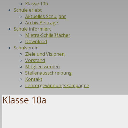
Klasse 10b
Schule erlebt
Aktuelles Schuljahr
Archiv Beiträge
Schule informiert
Mietra-Schließfächer
Download
Schulverein
Ziele und Visionen
Vorstand
Mitglied werden
Stellenausschreibung
Kontakt
Lehrergewinnungskampagne
Klasse 10a