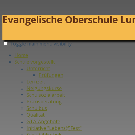
Evangelische Oberschule L
Toggle main menu visibility
Home
Schule vorgestellt
Unterricht
Prüfungen
Lernzeit
Neigungskurse
Schulsozialarbeit
Praxisberatung
Schulbus
Qualität
GTA-Angebote
Initiative "Lebens(f)Fest"
Schulbibliothek