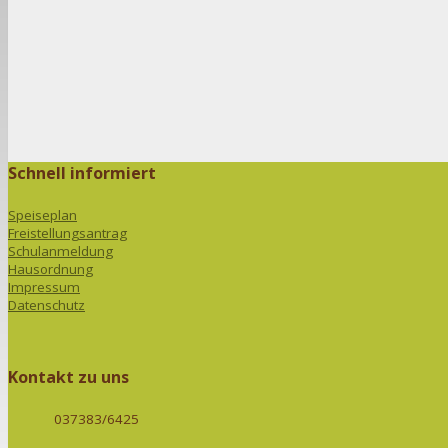
Schnell informiert
Speiseplan
Freistellungsantrag
Schulanmeldung
Hausordnung
Impressum
Datenschutz
Kontakt zu uns
037383/6425