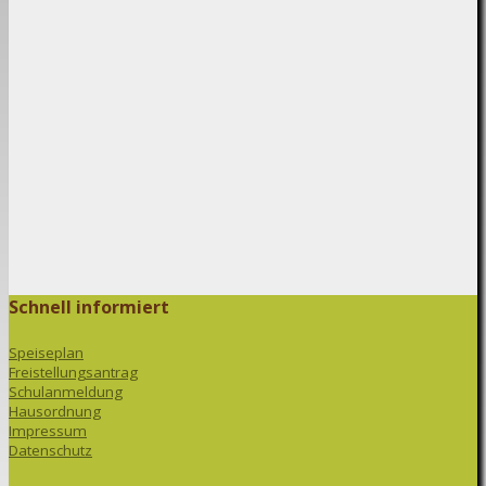
Schnell informiert
Speiseplan
Freistellungsantrag
Schulanmeldung
Hausordnung
Impressum
Datenschutz