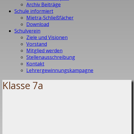
Archiv Beiträge
Schule informiert
Mietra-Schließfächer
Download
Schulverein
Ziele und Visionen
Vorstand
Mitglied werden
Stellenausschreibung
Kontakt
Lehrergewinnungskampagne
Klasse 7a