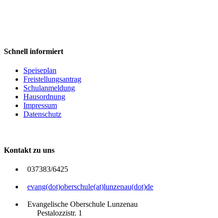
Schnell informiert
Speiseplan
Freistellungsantrag
Schulanmeldung
Hausordnung
Impressum
Datenschutz
Kontakt zu uns
037383/6425
evang(dot)oberschule(at)lunzenau(dot)de
Evangelische Oberschule Lunzenau
Pestalozzistr. 1