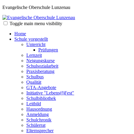
Evangelische Oberschule Lunzenau
Toggle main menu visibility
Home
Schule vorgestellt
Unterricht
Prüfungen
Lernzeit
Neigungskurse
Schulsozialarbeit
Praxisberatung
Schulbus
Qualität
GTA-Angebote
Initiative "Lebens(f)Fest"
Schulbibliothek
Leitbild
Hausordnung
Anmeldung
Schulchronik
Schülerrat
Elternsprecher