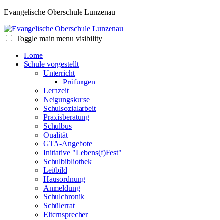
Evangelische Oberschule Lunzenau
Toggle main menu visibility
Home
Schule vorgestellt
Unterricht
Prüfungen
Lernzeit
Neigungskurse
Schulsozialarbeit
Praxisberatung
Schulbus
Qualität
GTA-Angebote
Initiative "Lebens(f)Fest"
Schulbibliothek
Leitbild
Hausordnung
Anmeldung
Schulchronik
Schülerrat
Elternsprecher